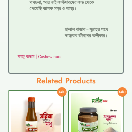
পথচলা, আর তাই কাস্টমারদের কাছ থেকে
পেয়েছি ব্যাপক সাড়া ও আস্থা।
হালাল বাজার – সুন্নাহর পথে
স্বাস্থ্যকর জীবনের অঙ্গীকার।
কাজু বাদাম | Cashew nuts
Related Products
Sale!
Sale!