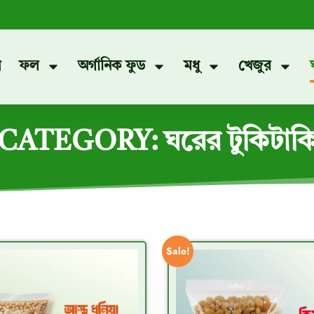
প
ফল
অর্গানিক ফুড
মধু
খেজুর
CATEGORY: ঘরের টুকিটাক
Sale!