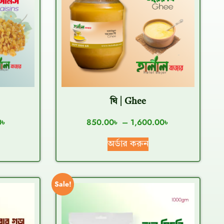
ঘি | Ghee
0
৳
850.00
৳
–
1,600.00
৳
অর্ডার করুন
Sale!