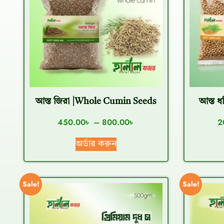
আস্ত জিরা |Whole Cumin Seeds
আস্ত ধ
450.00
৳
–
800.00
৳
2
অর্ডার করুন
Sale!
Sale!