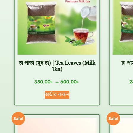
চা পাতা (দুধ চা) | Tea Leaves (milk
চা পা
Tea)
350.00
৳
–
600.00
৳
2
অর্ডার করুন
Sale!
Sale!