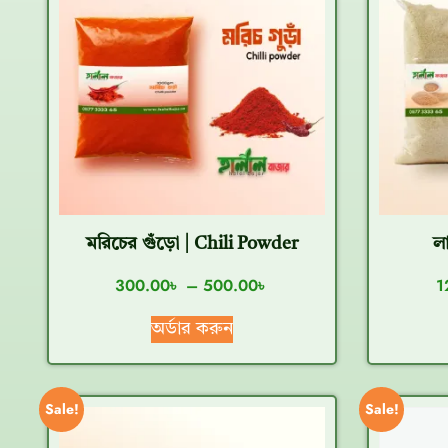
মরিচের গুঁড়ো | Chili Powder
ল
300.00
৳
–
500.00
৳
1
অর্ডার করুন
Sale!
Sale!