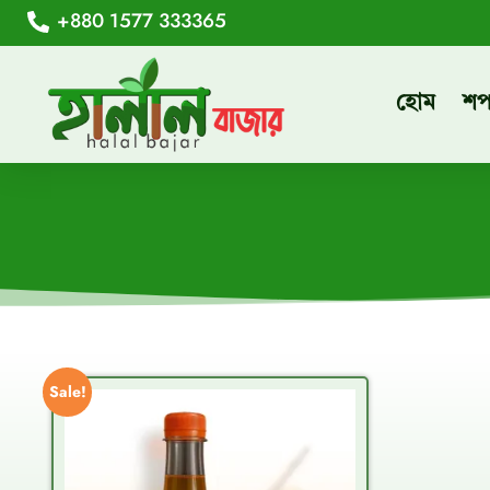
+880 1577 333365
হোম
শ
Sale!