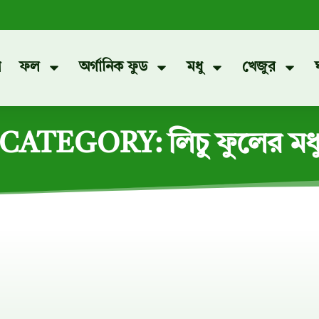
প
ফল
অর্গানিক ফুড
মধু
খেজুর
CATEGORY: লিচু ফুলের মধ