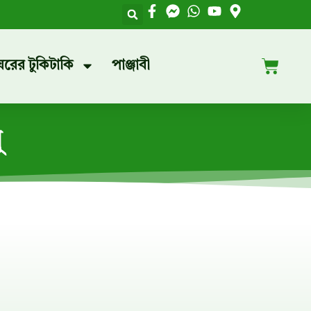
ঘরের টুকিটাকি
পাঞ্জাবী
ু