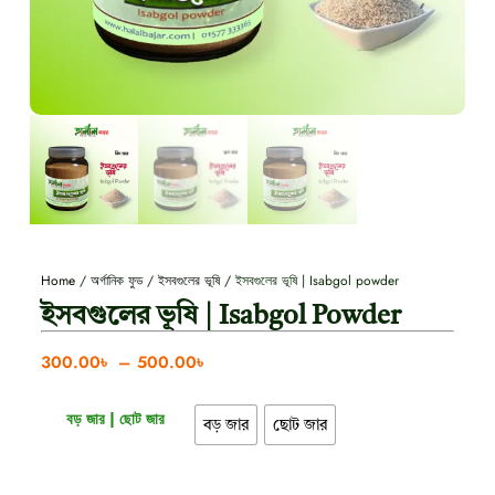
Home
/
অর্গানিক ফুড
/
ইসবগুলের ভূষি
/ ইসবগুলের ভূষি | Isabgol powder
ইসবগুলের ভূষি | Isabgol Powder
300.00
৳
–
500.00
৳
বড় জার | ছোট জার
বড় জার
ছোট জার