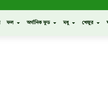
প
ফল
অর্গানিক ফুড
মধু
খেজুর