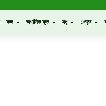
প
ফল
অর্গানিক ফুড
মধু
খেজুর