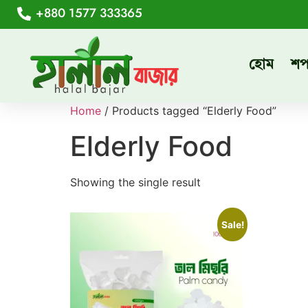
+880 1577 333365
হোম
শ
Home
/ Products tagged “Elderly Food”
Elderly Food
Showing the single result
Sale!