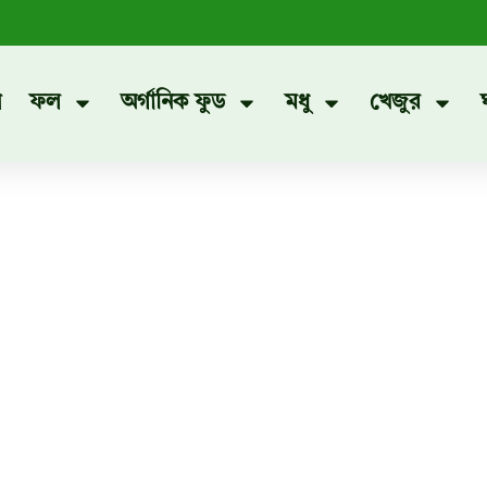
প
ফল
অর্গানিক ফুড
মধু
খেজুর