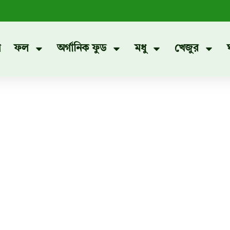
প
ফল
অর্গানিক ফুড
মধু
খেজুর