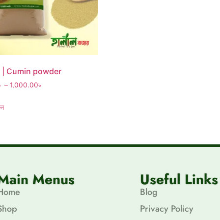
ঁড়ো | Cumin powder
৳
–
1,000.00
৳
ুন
Main Menus
Useful Links
Home
Blog
Shop
Privacy Policy