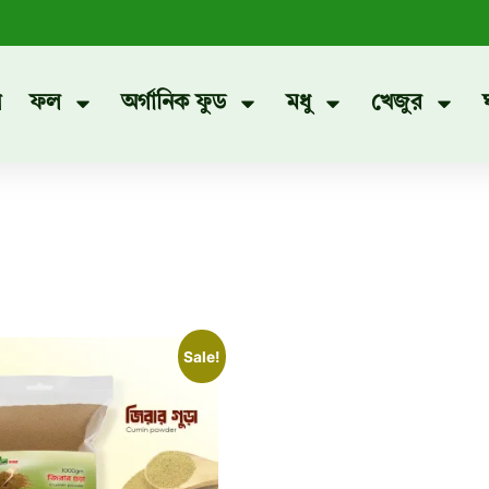
প
ফল
অর্গানিক ফুড
মধু
খেজুর
Sale!