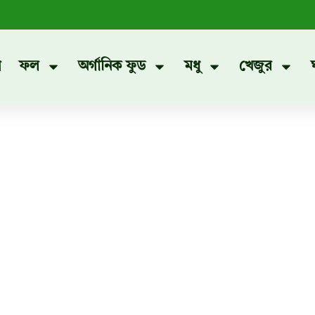
প
ফল
অর্গানিক ফুড
মধু
খেজুর