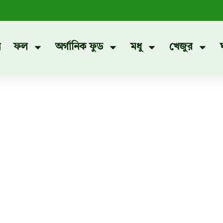
প
ফল
অর্গানিক ফুড
মধু
খেজুর