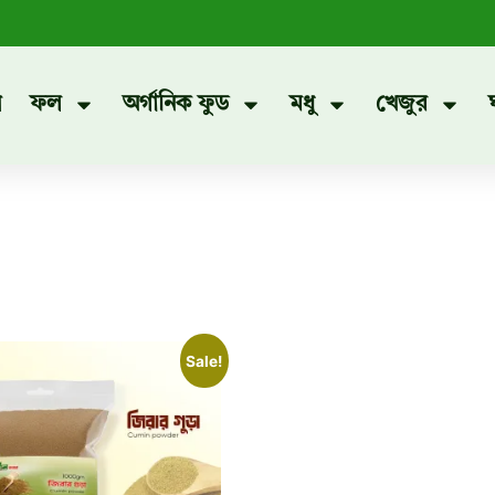
প
ফল
অর্গানিক ফুড
মধু
খেজুর
Sale!