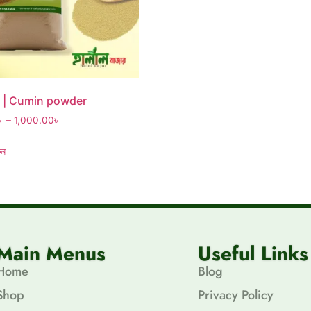
ঁড়ো | Cumin powder
৳
–
1,000.00
৳
ুন
Main Menus
Useful Links
Home
Blog
Shop
Privacy Policy