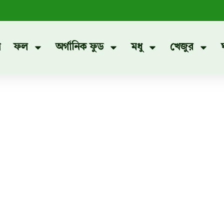
প
ফল
অর্গানিক ফুড
মধু
খেজুর