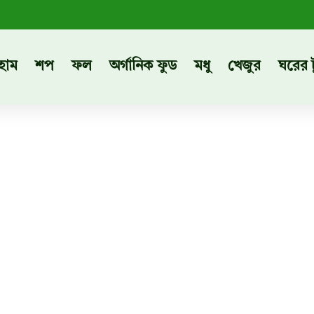
হোম
শপ
ফল
অর্গানিক ফুড
মধু
খেজুর
ঘরের 