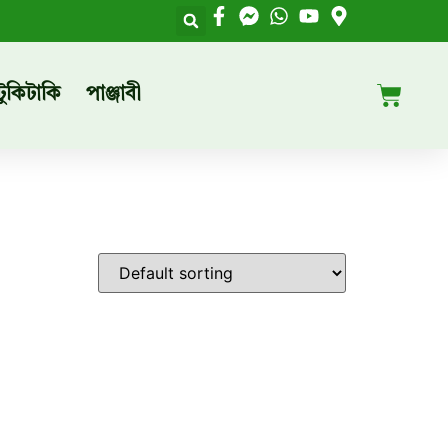
টুকিটাকি
পাঞ্জাবী